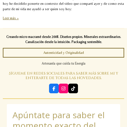
hoy he decidido ponerte en contexto del video que compartí ayer y de como esta
parte de mi vida me ayudó a ser quien soy hoy:
Leer más »
Creando micro macramé desde 2008. Diseños propios. Minerales extraordinarios.
Canalización desde la intuición. Packaging sostenible.
Autenticidad y Originalidad
Artesanía que cuida tu Energía
Sígueme en redes sociales para saber más sobre mi y
enterarte de todas las novedades.
F
I
T
a
n
i
c
s
k
e
t
T
b
a
o
Apúntate para saber el
o
g
k
o
r
k
a
momento exacto del
m