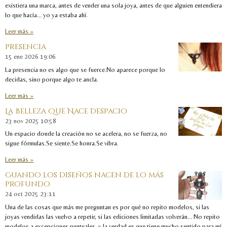
existiera una marca, antes de vender una sola joya, antes de que alguien entendiera
lo que hacía… yo ya estaba ahí.
Leer más »
Presencia
15 ene 2026
19:06
La presencia no es algo que se fuerce.No aparece porque lo
decidas, sino porque algo te ancla.
Leer más »
La Belleza Que Nace Despacio
23 nov 2025
10:58
Un espacio donde la creación no se acelera, no se fuerza, no
sigue fórmulas.Se siente.Se honra.Se vibra.
Leer más »
Cuando los diseños nacen de lo más
profundo
24 oct 2025
23:11
Una de las cosas que más me preguntan es por qué no repito modelos, si las
joyas vendidas las vuelvo a repetir, si las ediciones limitadas volverán... No repito
modelos a excepciones puntuales, y la verdad es que tiene mucho sentido para mí