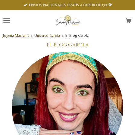
Spanish
ENVIOS NACIONALES GRATIS A PARTIR DE 50€💖
Ir
al
contenido
principal
Joyeria Macrame
»
Universo Carola
»
El Blog Carola
El Blog Carola