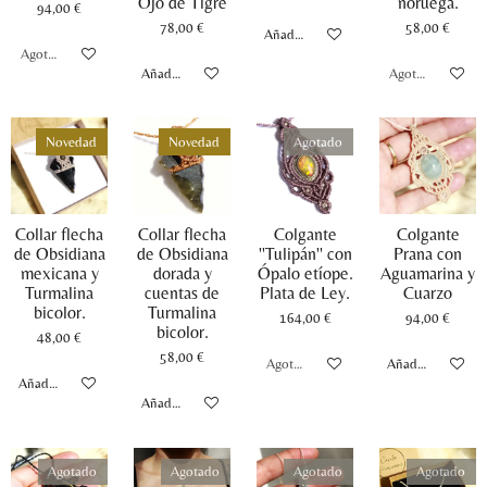
Ojo de Tigre
noruega.
94,00 €
78,00 €
58,00 €
Añadir al carrito
Agotado
Añadir al carrito
Agotado
Novedad
Novedad
Agotado
Collar flecha
Collar flecha
Colgante
Colgante
de Obsidiana
de Obsidiana
''Tulipán'' con
Prana con
mexicana y
dorada y
Ópalo etíope.
Aguamarina y
Turmalina
cuentas de
Plata de Ley.
Cuarzo
bicolor.
Turmalina
164,00 €
94,00 €
bicolor.
48,00 €
58,00 €
Agotado
Añadir al carrito
Añadir al carrito
Añadir al carrito
Agotado
Agotado
Agotado
Agotado