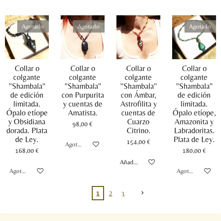
Agotado
Agotado
Agotado
Collar o
Collar o
Collar o
Collar o
colgante
colgante
colgante
colgante
''Shambala''
''Shambala''
''Shambala''
''Shambala''
de edición
con Purpurita
con Ámbar,
de edición
limitada.
y cuentas de
Astrofilita y
limitada.
Ópalo etíope
Amatista.
cuentas de
Ópalo etíope,
y Obsidiana
Cuarzo
Amazonita y
98,00 €
dorada. Plata
Citrino.
Labradoritas.
de Ley.
Plata de Ley.
154,00 €
Agotado
168,00 €
180,00 €
Añadir al carrito
Agotado
Agotado
1
2
3