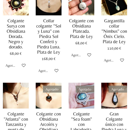
Colgante
Collar
Colgante con
Gargantilla
Surya con
colgante ''Sol
Obsidiana
collar
Obsidiana
y Luna'' con
Plateada.
''Nimbus'' con
Dorada.
Piedra Sol
Plata de Ley
Ónix Cielo.
Negro y
Confeti y
Plata de Ley
68,00 €
dorado.
Piedra Luna.
110,00 €
Plata de Ley
68,00 €
Agotado
168,00 €
Agotado
Agotado
Agotado
Agotado
Agotado
Agotado
Colgante
Colgante con
Colgante
Gran
''Atlanta'' con
Obsidiana
''Sea foam''
Colgante
Tanzanita y
Arcoíris y
con
único con
punta de
Obsidiana
Labradorita.
Piedra Luna y