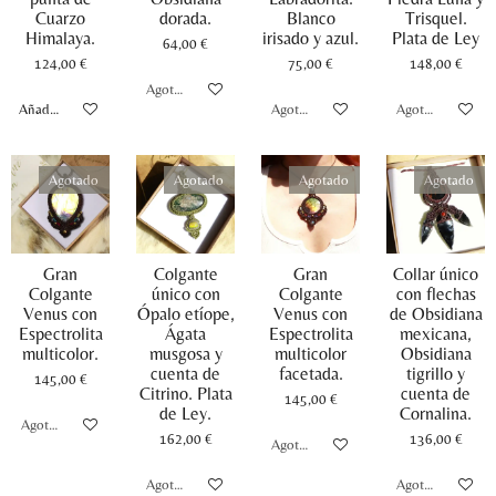
Cuarzo
dorada.
Blanco
Trisquel.
Himalaya.
irisado y azul.
Plata de Ley
64,00 €
124,00 €
75,00 €
148,00 €
Agotado
Añadir al carrito
Agotado
Agotado
Agotado
Agotado
Agotado
Agotado
Gran
Colgante
Gran
Collar único
Colgante
único con
Colgante
con flechas
Venus con
Ópalo etíope,
Venus con
de Obsidiana
Espectrolita
Ágata
Espectrolita
mexicana,
multicolor.
musgosa y
multicolor
Obsidiana
cuenta de
facetada.
tigrillo y
145,00 €
Citrino. Plata
cuenta de
145,00 €
de Ley.
Cornalina.
Agotado
162,00 €
136,00 €
Agotado
Agotado
Agotado