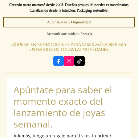
Creando micro macramé desde 2008. Diseños propios. Minerales extraordinarios.
Canalización desde la intuición. Packaging sostenible.
Autenticidad y Originalidad
Artesanía que cuida tu Energía
Sígueme en redes sociales para saber más sobre mi y
enterarte de todas las novedades.
F
I
T
a
n
i
c
s
k
e
t
T
b
a
o
Apúntate para saber el
o
g
k
o
r
k
a
momento exacto del
m
lanzamiento de joyas
semanal.
Además, tengo un regalo para ti si es tu primer