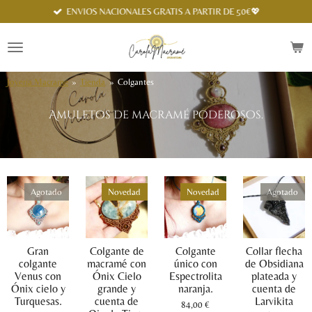
Spanish
ENVIOS NACIONALES GRATIS A PARTIR DE 50€💖
Ir
al
contenido
principal
Joyeria Macrame
»
Tienda
»
Colgantes
Amuletos de macramé poderosos.
Agotado
Novedad
Novedad
Agotado
Gran
Colgante de
Colgante
Collar flecha
colgante
macramé con
único con
de Obsidiana
Venus con
Ónix Cielo
Espectrolita
plateada y
Ónix cielo y
grande y
naranja.
cuenta de
Turquesas.
cuenta de
Larvikita
84,00 €