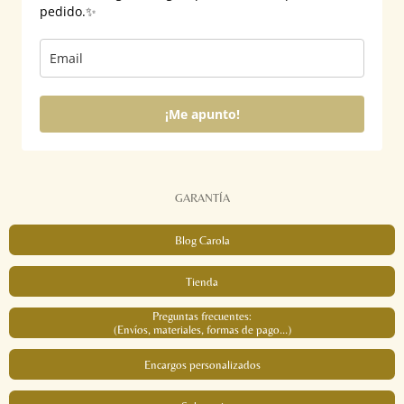
pedido.✨
¡Me apunto!
GARANTÍA
Blog Carola
Tienda
Preguntas frecuentes:
(Envíos, materiales, formas de pago...)
Encargos personalizados