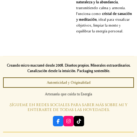
naturaleza y la abundancia
,
transmitiendo calma y armonía.
Funciona como
cristal de sanación
y meditación
, ideal para visualizar
objetivos, limpiar la mente y
equilibrar la energía personal.
Creando micro macramé desde 2008. Diseños propios. Minerales extraordinarios.
Canalización desde la intuición. Packaging sostenible.
Autenticidad y Originalidad
Artesanía que cuida tu Energía
Sígueme en redes sociales para saber más sobre mi y
enterarte de todas las novedades.
F
I
T
a
n
i
c
s
k
e
t
T