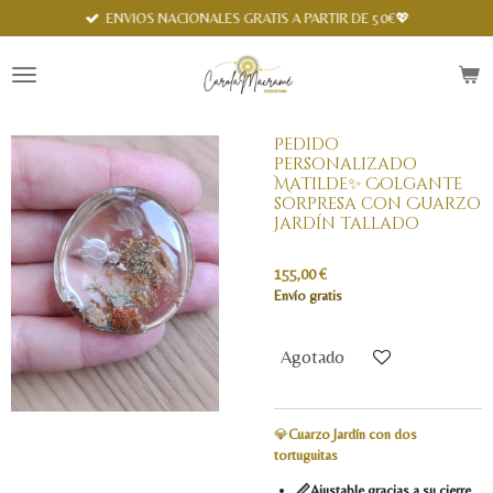
Spanish
ENVIOS NACIONALES GRATIS A PARTIR DE 50€💖
Ir
al
contenido
principal
Pedido
personalizado
Matilde✨ Colgante
sorpresa con Cuarzo
Jardín tallado
155,00 €
Envío gratis
Agotado
💎
Cuarzo Jardín con dos
tortuguitas
📏Ajustable gracias a su cierre