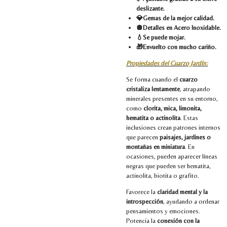
deslizante.
💎Gemas de la mejor calidad.
🪩Detalles en Acero Inoxidable.
💧Se puede mojar.
🎁Envuelto con mucho cariño.
Propiedades del Cuarzo Jardín:
Se forma cuando el
cuarzo
cristaliza lentamente
, atrapando
minerales presentes en su entorno,
como
clorita, mica, limonita,
hematita o actinolita
. Estas
inclusiones crean patrones internos
que parecen
paisajes, jardines o
montañas en miniatura
. En
ocasiones, pueden aparecer líneas
negras que pueden ser hematita,
actinolita, biotita o grafito.
Favorece la
claridad mental y la
introspección
, ayudando a ordenar
pensamientos y emociones.
Potencia la
conexión con la