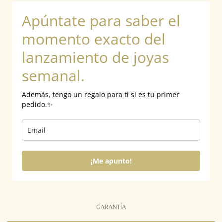
b
a
o
Apúntate para saber el
o
g
k
o
r
k
a
momento exacto del
m
lanzamiento de joyas
semanal.
Además, tengo un regalo para ti si es tu primer
pedido.✨
¡Me apunto!
GARANTÍA