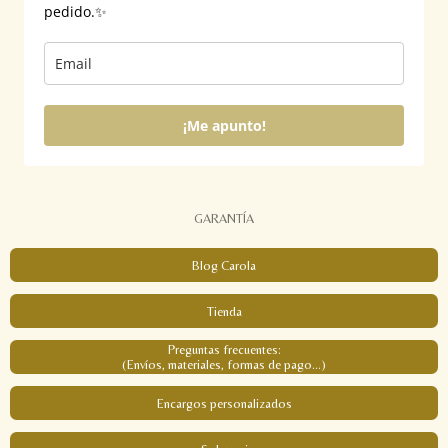
pedido.✨
¡Me apunto!
GARANTÍA
Blog Carola
Tienda
Preguntas frecuentes:
(Envíos, materiales, formas de pago...)
Encargos personalizados