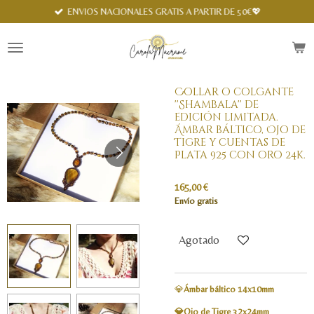
Spanish
ENVIOS NACIONALES GRATIS A PARTIR DE 50€💖
Ir
al
contenido
principal
Collar o colgante
''Shambala'' de
edición limitada.
Ámbar báltico, Ojo de
Tigre y cuentas de
Plata 925 con oro 24k.
165,00 €
Envío gratis
Agotado
💎
Ámbar báltico 14x10mm
💎Ojo de Tigre 32x24mm