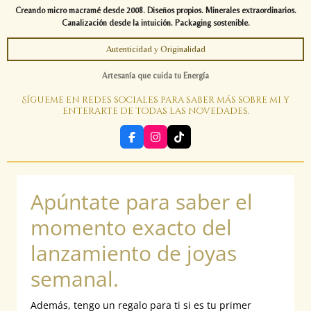
Creando micro macramé desde 2008. Diseños propios. Minerales extraordinarios.
Canalización desde la intuición. Packaging sostenible.
Autenticidad y Originalidad
Artesanía que cuida tu Energía
Sígueme en redes sociales para saber más sobre mi y
enterarte de todas las novedades.
F
I
T
a
n
i
c
s
k
e
t
T
b
a
o
Apúntate para saber el
o
g
k
o
r
k
a
momento exacto del
m
lanzamiento de joyas
semanal.
Además, tengo un regalo para ti si es tu primer