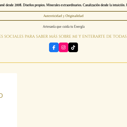
é desde 2008. Diseños propios. Minerales extraordinarios. Canalización desde la intuición. 
Autenticidad y Originalidad
Artesanía que cuida tu Energía
s sociales para saber más sobre mi y enterarte de toda
F
I
T
a
n
i
c
s
k
e
t
T
b
a
o
o
g
k
o
r
k
a
m
o