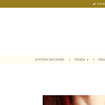
ENVI
Ir
al
contenido
principal
JOYERIA MACRAME
TIENDA
UNI