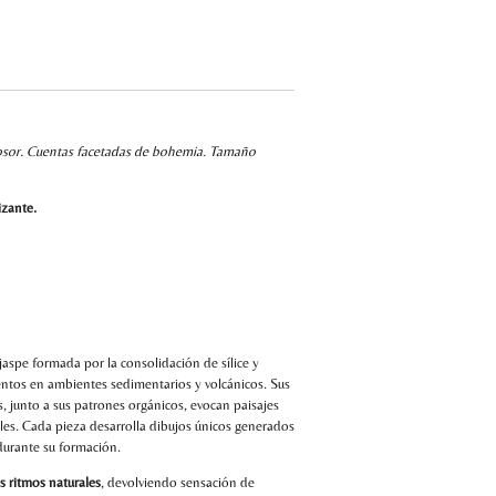
m
osor. Cuentas facetadas de bohemia. Tamaño
lizante.
jaspe formada por la consolidación de sílice y
mentos en ambientes sedimentarios y volcánicos. Sus
, junto a sus patrones orgánicos, evocan paisajes
rales. Cada pieza desarrolla dibujos únicos generados
durante su formación.
os ritmos naturales
, devolviendo sensación de