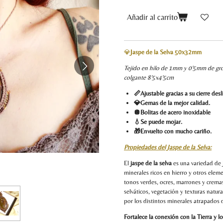
Añadir al carrito
💎
Jaspe de la Selva 50x32m
Tejido en hilo de 1mm y 0'5mm de gr
colgante 8'5x4'5cm
📏Ajustable gracias a su cierre des
💎Gemas de la mejor calidad.
🪩Bolitas de acero inoxidable
💧Se puede mojar.
🎁Envuelto con mucho cariño.
Propiedades del Jaspe de la Selva:
El
jaspe de la selva
es una variedad de 
minerales ricos en hierro y otros ele
tonos verdes, ocres, marrones y cremas
selváticos, vegetación y texturas natu
por los distintos minerales atrapados 
Fortalece la conexión con la Tierra y l