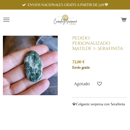
Spanish
ENVIOS NACIONALES GRATIS A PARTIR DE 50€💖
Ir
al
contenido
principal
Pedido
personalizado
Matilde ✨ Serafinita
72,00 €
Envío gratis
Agotado
💎Colgante sorpresa con Serafinita