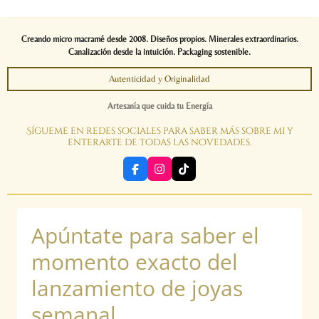
Creando micro macramé desde 2008. Diseños propios. Minerales extraordinarios.
Canalización desde la intuición. Packaging sostenible.
Autenticidad y Originalidad
Artesanía que cuida tu Energía
Sígueme en redes sociales para saber más sobre mi y
enterarte de todas las novedades.
F
I
T
a
n
i
c
s
k
e
t
T
b
a
o
Apúntate para saber el
o
g
k
o
r
k
a
momento exacto del
m
lanzamiento de joyas
semanal.