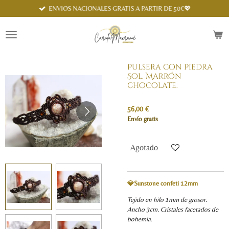
Spanish
ENVIOS NACIONALES GRATIS A PARTIR DE 50€💖
Ir
al
contenido
principal
Pulsera con Piedra
Sol. Marrón
chocolate.
56,00 €
Envío gratis
Agotado
💎Sunstone confeti 12mm
Tejido en hilo 1mm de grosor.
Ancho 3cm. Cristales facetados de
bohemia.