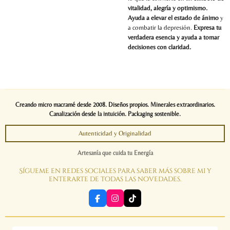
vitalidad, alegría y optimismo.
Ayuda a elevar el estado de ánimo
y
a combatir la depresión.
Expresa tu
verdadera esencia y ayuda a tomar
decisiones con claridad.
Creando micro macramé desde 2008. Diseños propios. Minerales extraordinarios.
Canalización desde la intuición. Packaging sostenible.
Autenticidad y Originalidad
Artesanía que cuida tu Energía
Sígueme en redes sociales para saber más sobre mi y
enterarte de todas las novedades.
F
I
T
a
n
i
c
s
k
e
t
T