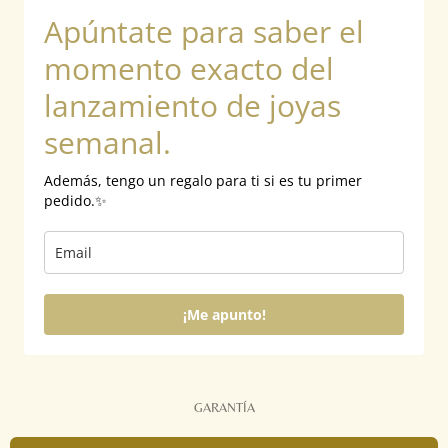
b
a
o
Apúntate para saber el
o
g
k
o
r
k
a
momento exacto del
m
lanzamiento de joyas
semanal.
Además, tengo un regalo para ti si es tu primer
pedido.✨
¡Me apunto!
GARANTÍA