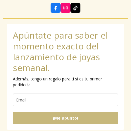
F
I
T
a
n
i
c
s
k
e
t
T
b
a
o
Apúntate para saber el
o
g
k
o
r
k
a
momento exacto del
m
lanzamiento de joyas
semanal.
Además, tengo un regalo para ti si es tu primer
pedido.✨
¡Me apunto!