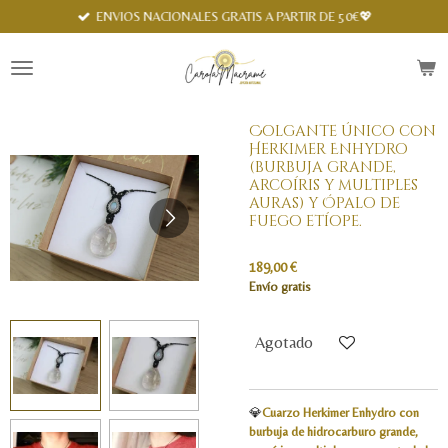
Spanish
ENVIOS NACIONALES GRATIS A PARTIR DE 50€💖
Ir
al
contenido
principal
Colgante único con
Herkimer Enhydro
(burbuja grande,
arcoíris y multiples
auras) y Ópalo de
fuego etíope.
189,00 €
Envío gratis
Agotado
💎
Cuarzo Herkimer Enhydro con
burbuja de hidrocarburo grande,