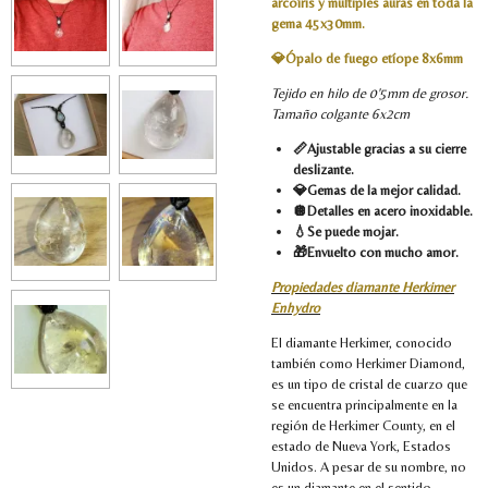
arcoíris y multiples auras en toda la
gema 45x30mm.
💎Ópalo de fuego etíope 8x6mm
Tejido en hilo de 0'5mm de grosor.
Tamaño colgante 6x2cm
📏Ajustable gracias a su cierre
deslizante.
💎Gemas de la mejor calidad.
🪩Detalles en acero inoxidable.
💧Se puede mojar.
🎁Envuelto con mucho amor.
Propiedades diamante Herkimer
Enhydro
El diamante Herkimer, conocido
también como Herkimer Diamond,
es un tipo de cristal de cuarzo que
se encuentra principalmente en la
región de Herkimer County, en el
estado de Nueva York, Estados
Unidos. A pesar de su nombre, no
es un diamante en el sentido