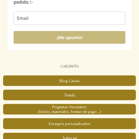
pedido.✨
¡Me apunto!
GARANTÍA
Blog Carola
Tienda
Preguntas frecuentes:
(Envíos, materiales, formas de pago...)
Encargos personalizados
Sobre mi