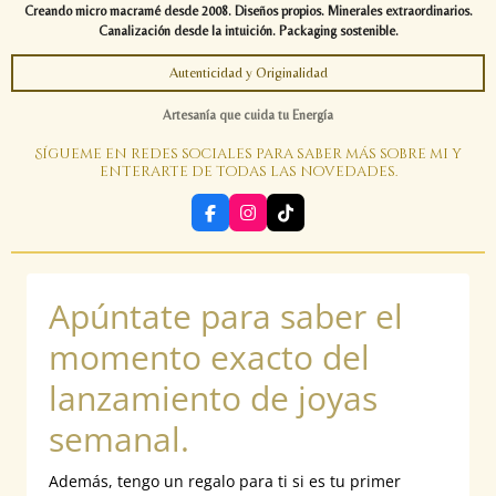
Creando micro macramé desde 2008. Diseños propios. Minerales extraordinarios.
Canalización desde la intuición. Packaging sostenible.
Autenticidad y Originalidad
Artesanía que cuida tu Energía
Sígueme en redes sociales para saber más sobre mi y
enterarte de todas las novedades.
F
I
T
a
n
i
c
s
k
e
t
T
b
a
o
Apúntate para saber el
o
g
k
o
r
k
a
momento exacto del
m
lanzamiento de joyas
semanal.
Además, tengo un regalo para ti si es tu primer