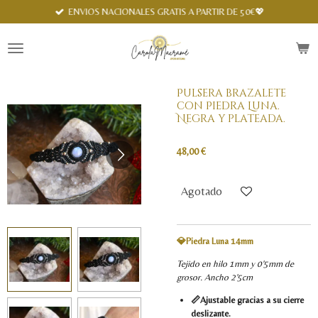
Spanish
ENVIOS NACIONALES GRATIS A PARTIR DE 50€💖
Ir
al
contenido
principal
Pulsera brazalete
con Piedra Luna.
Negra y plateada.
48,00 €
Agotado
💎Piedra Luna 14mm
Tejido en hilo 1mm y 0'5mm de
grosor. Ancho 2'5cm
📏Ajustable gracias a su cierre
deslizante.