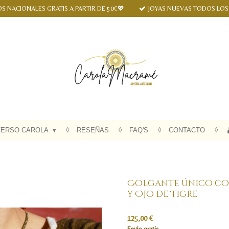
S NACIONALES GRATIS A PARTIR DE 50€💖
JOYAS NUEVAS TODOS LOS
VERSO CAROLA
RESEÑAS
FAQ'S
CONTACTO
Colgante único con
y Ojo de Tigre
125,00 €
Envío gratis