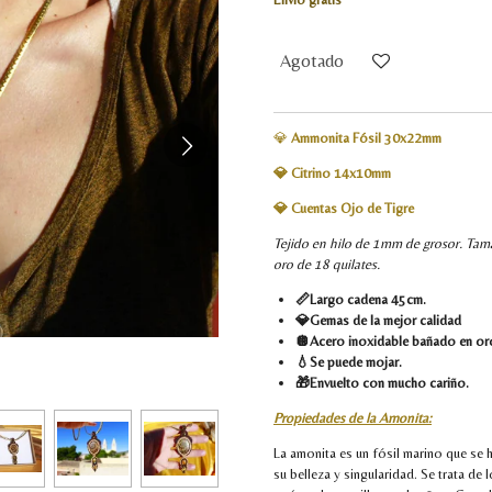
Agotado
💎
Ammonita Fósil 30x22mm
💎 Citrino 14x10mm
💎 Cuentas Ojo de Tigre
Tejido en hilo de 1mm de grosor. Ta
oro de 18 quilates.
📏Largo cadena 45cm.
💎Gemas de la mejor calidad
🪩Acero inoxidable bañado en or
💧Se puede mojar.
🎁Envuelto con mucho cariño.
Propiedades de la Amonita:
La amonita es un fósil marino que se 
su belleza y singularidad. Se trata de