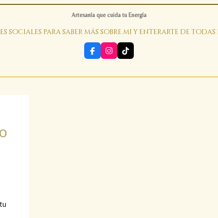
Artesanía que cuida tu Energía
es sociales para saber más sobre mi y enterarte de todas
F
I
T
a
n
i
c
s
k
e
t
T
b
a
o
o
g
k
o
r
k
a
m
o
 tu