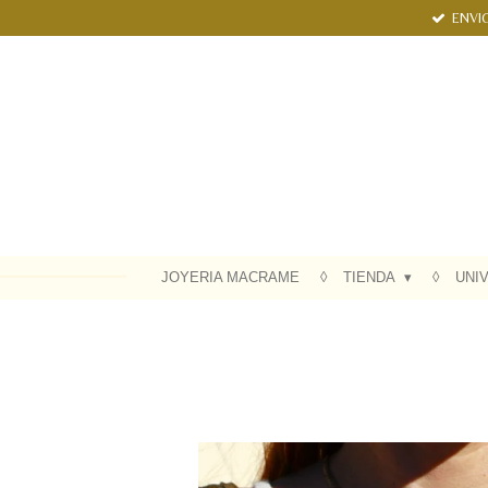
ENVIO
Ir
al
contenido
principal
JOYERIA MACRAME
TIENDA
UNI