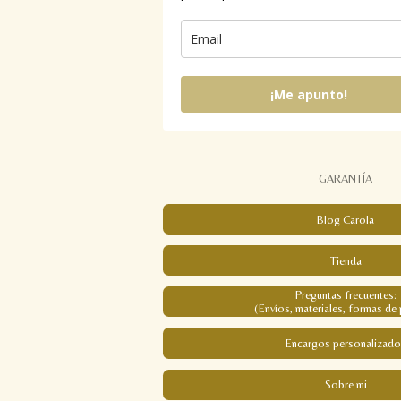
¡Me apunto!
GARANTÍA
Blog Carola
Tienda
Preguntas frecuentes:
(Envíos, materiales, formas de 
Encargos personalizado
Sobre mi