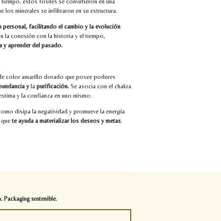
tiempo, estos fósiles se convirtieron en una
e los minerales se infiltraron en su estructura.
personal, facilitando el cambio y la evolución
on la conexión con la historia y el tiempo,
da y aprender del pasado.
a de color amarillo dorado que posee poderes
bundancia y
la
purificación.
Se asocia con el chakra
oestima y la confianza en uno mismo.
í como disipa la negatividad y promueve la energía
n que
te ayuda a materializar los deseos y metas
.
. Packaging sostenible.