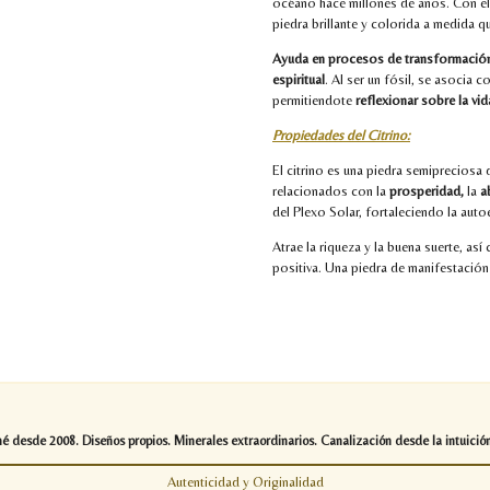
océano hace millones de años. Con el 
piedra brillante y colorida a medida qu
Ayuda en procesos de transformación 
espiritual
. Al ser un fósil, se asocia c
permitiendote
reflexionar sobre la vi
Propiedades del Citrino:
El citrino es una piedra semiprecios
relacionados con la
prosperidad,
la
a
del Plexo Solar, fortaleciendo la aut
Atrae la riqueza y la buena suerte, as
positiva. Una piedra de manifestació
desde 2008. Diseños propios. Minerales extraordinarios. Canalización desde la intuición
Autenticidad y Originalidad