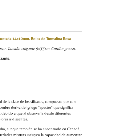
a facetada 14x10mm. Bolita de Turmalina Rosa
osor. Tamaño colgante 9x3'5cm. Cordón grueso.
lizante.
l de la clase de los silicatos, compuesto por con
ombre deriva del griego "specter" que significa
a, debido a que al observarla desde diferentes
ores iridiscentes.
ndia, aunque también se ha encontrado en Canadá,
iedades místicas incluyen la capacidad de aumentar