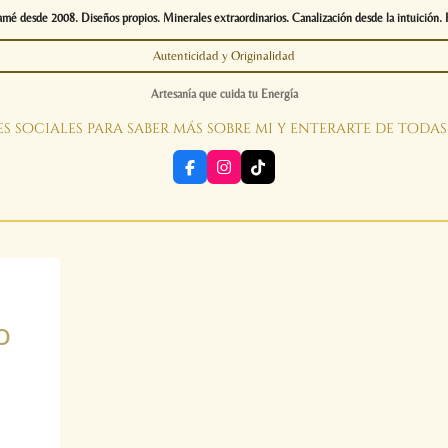
é desde 2008. Diseños propios. Minerales extraordinarios. Canalización desde la intuición. 
Autenticidad y Originalidad
Artesanía que cuida tu Energía
s sociales para saber más sobre mi y enterarte de toda
F
I
T
a
n
i
c
s
k
e
t
T
b
a
o
o
g
k
o
r
k
a
m
o