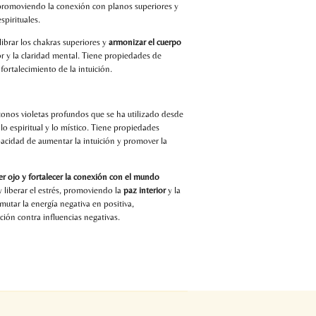
promoviendo la conexión con planos superiores y
spirituales.
ilibrar los chakras superiores y
armonizar el cuerpo
r y la claridad mental. Tiene propiedades de
fortalecimiento de la intuición.
tonos violetas profundos que se ha utilizado desde
o espiritual y lo místico. Tiene propiedades
apacidad de aumentar la intuición y promover la
rcer ojo y fortalecer la conexión con el mundo
y liberar el estrés, promoviendo la
paz interior
y la
mutar la energía negativa en positiva,
ión contra influencias negativas.