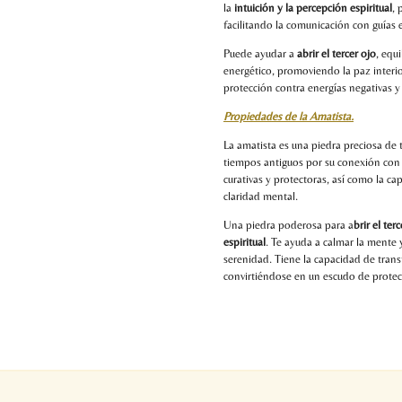
la
intuición y la percepción espiritual
, 
facilitando la comunicación con guías e
Puede ayudar a
abrir el tercer ojo
, equ
energético, promoviendo la paz interio
protección contra energías negativas y 
Propiedades de la Amatista.
La amatista es una piedra preciosa de 
tiempos antiguos por su conexión con l
curativas y protectoras, así como la c
claridad mental.
Una piedra poderosa para a
brir el te
espiritual
. Te ayuda a calmar la mente 
serenidad. Tiene la capacidad de trans
convirtiéndose en un escudo de protecc