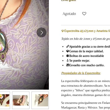
Agotado
💎
Espectrolita 45x25mm y Amatist
Tejido en hilo de 1mm y 0'5mm de gr
📏Ajustable gracias a su cierre des
💎Gemas de la mejor calidad.
🪩Bolitas de acero inoxidable
💧Se puede mojar.
🎁Envuelto con mucho cariño.
Propiedades de la Espectrolita:
La espectrolita feldespato es un minera
una estructura de aluminosilicato. Su n
espectro y "lithos" que significa piedr
ángulos, muestra distintas gamas de col
Se encuentra principalmente en Finla
Madagascar, Rusia y México. Sus prop