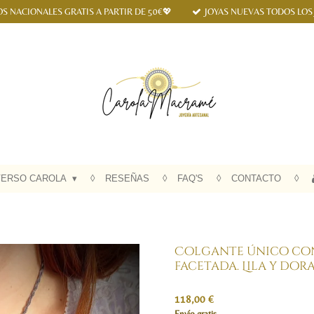
OS NACIONALES GRATIS A PARTIR DE 50€💖
JOYAS NUEVAS TODOS LOS
VERSO CAROLA
RESEÑAS
FAQ'S
CONTACTO
Colgante único con
facetada. Lila y dor
118,00 €
Envío gratis