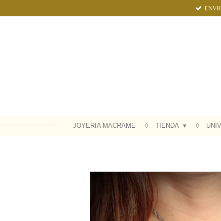
ENVI
Ir
al
contenido
principal
JOYERIA MACRAME
TIENDA
UNI