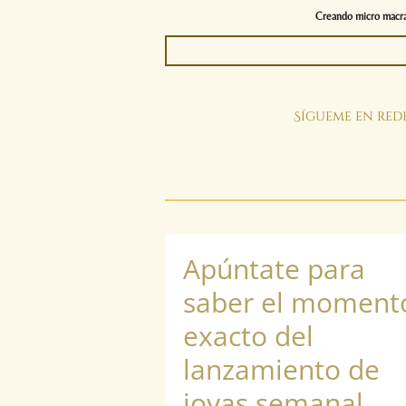
Creando micro macram
Sígueme en rede
Apúntate para
saber el moment
exacto del
lanzamiento de
joyas semanal.