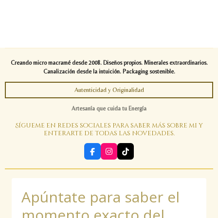
Creando micro macramé desde 2008. Diseños propios. Minerales extraordinarios.
Canalización desde la intuición. Packaging sostenible.
Autenticidad y Originalidad
Artesanía que cuida tu Energía
Sígueme en redes sociales para saber más sobre mi y
enterarte de todas las novedades.
F
I
T
a
n
i
c
s
k
e
t
T
b
a
o
Apúntate para saber el
o
g
k
o
r
k
a
momento exacto del
m