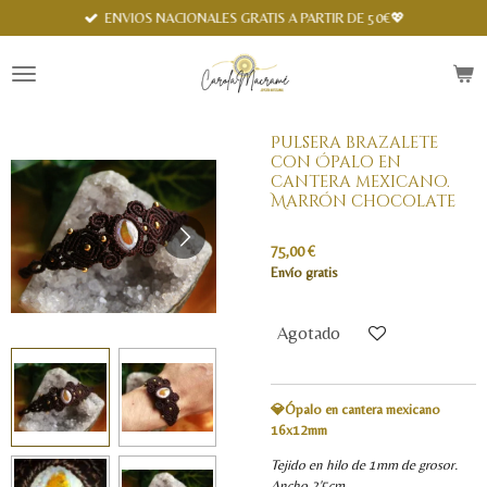
Spanish
ENVIOS NACIONALES GRATIS A PARTIR DE 50€💖
Ir
al
contenido
principal
Pulsera brazalete
con Ópalo en
cantera mexicano.
Marrón chocolate
75,00 €
Envío gratis
Agotado
💎Ópalo en cantera mexicano
16x12mm
Tejido en hilo de 1mm de grosor.
Ancho 2'5cm.