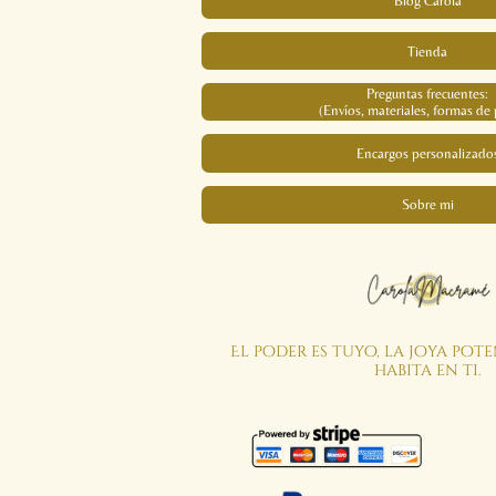
Blog Carola
Tienda
Preguntas frecuentes:
(Envíos, materiales, formas de 
Encargos personalizado
Sobre mi
El poder es tuyo, la joya pot
habita en ti.