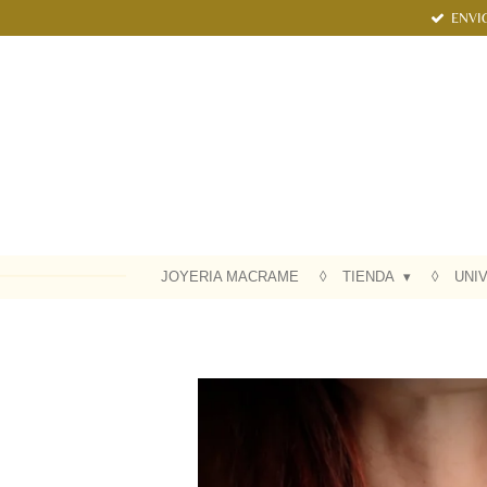
ENVI
Ir
al
contenido
principal
JOYERIA MACRAME
TIENDA
UNI