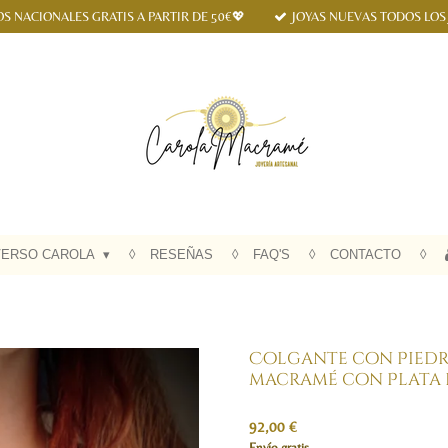
OS NACIONALES GRATIS A PARTIR DE 50€💖
JOYAS NUEVAS TODOS LOS
VERSO CAROLA
RESEÑAS
FAQ'S
CONTACTO
Colgante con Piedra
macramé con Plata 
92,00 €
Envío gratis