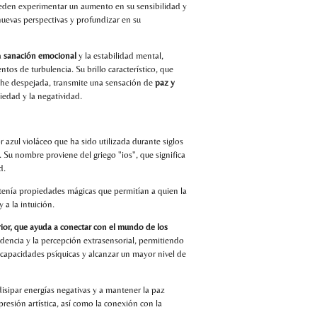
ueden experimentar un aumento en su sensibilidad y
uevas perspectivas y profundizar en su
a
sanación emocional
y la estabilidad mental,
os de turbulencia. Su brillo característico, que
oche despejada, transmite una sensación de
paz y
iedad y la negatividad.
or azul violáceo que ha sido utilizada durante siglos
a. Su nombre proviene del griego "ios", que significa
d.
a tenía propiedades mágicas que permitían a quien la
 a la intuición.
erior, que ayuda a conectar con el mundo de los
videncia y la percepción extrasensorial, permitiendo
s capacidades psíquicas y alcanzar un mayor nivel de
isipar energías negativas y a mantener la paz
xpresión artística, así como la conexión con la