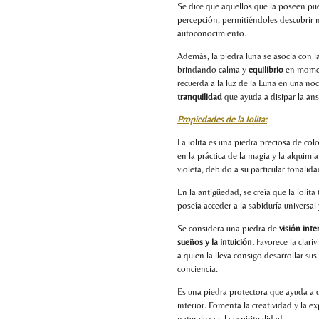
Se dice que aquellos que la poseen p
percepción, permitiéndoles descubrir n
autoconocimiento.
Además, la piedra luna se asocia con l
brindando calma y
equilibrio
en moment
recuerda a la luz de la Luna en una n
tranquilidad
que ayuda a disipar la ans
Propiedades de la Iolita:
La iolita es una piedra preciosa de col
en la práctica de la magia y la alquimi
violeta, debido a su particular tonalida
En la antigüedad, se creía que la iolit
poseía acceder a la sabiduría universal y
Se considera una piedra de
visión int
sueños y la intuición.
Favorece la clari
a quien la lleva consigo desarrollar su
conciencia.
Es una piedra protectora que ayuda a d
interior. Fomenta la creatividad y la e
naturaleza y la espiritualidad.