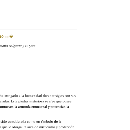
r 10mm
💎
amaño colgante 5x2'5cm
ha intrigado a la humanidad durante siglos con sus
ciadas. Esta piedra misteriosa se cree que posee
promueven la armonía emocional y potencian la
ha sido considerada como un
símbolo de la
lo que le otorga un aura de misticismo y protección.