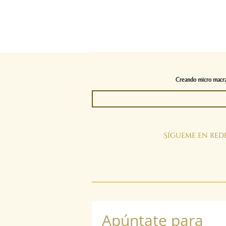
Creando micro macram
Sígueme en rede
Apúntate para