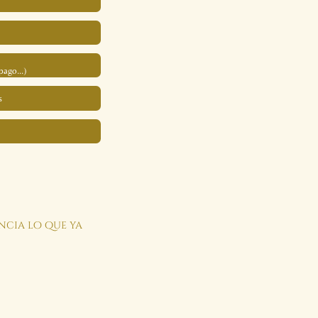
pago...)
s
encia lo que ya