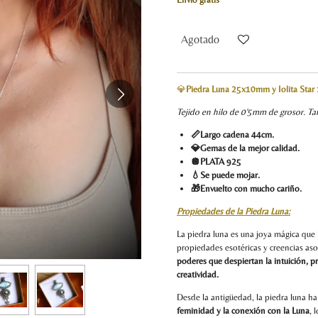
Agotado
💎
Piedra Luna 25x10mm y Iolita Sta
Tejido en hilo de 0'5mm de grosor. T
📏Largo cadena 44cm.
💎Gemas de la mejor calidad.
🪩PLATA 925
💧Se puede mojar.
🎁Envuelto con mucho cariño.
Propiedades de la Piedra Luna:
La piedra luna es una joya mágica que 
propiedades esotéricas y creencias aso
poderes que despiertan la intuición, 
creatividad.
Desde la antigüedad, la piedra luna 
feminidad y la conexión con la Luna
, 