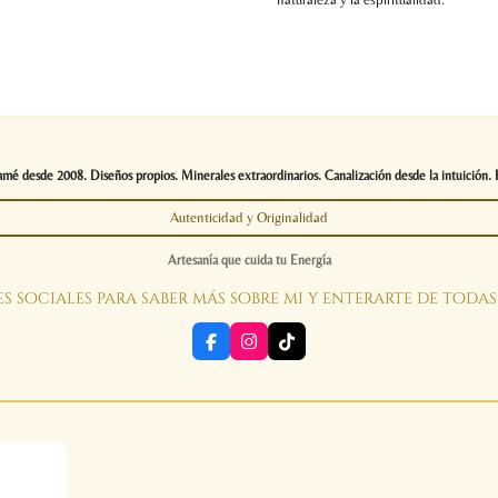
é desde 2008. Diseños propios. Minerales extraordinarios. Canalización desde la intuición. 
Autenticidad y Originalidad
Artesanía que cuida tu Energía
s sociales para saber más sobre mi y enterarte de toda
F
I
T
a
n
i
c
s
k
e
t
T
b
a
o
o
g
k
o
r
k
a
m