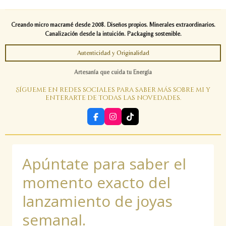
Creando micro macramé desde 2008. Diseños propios. Minerales extraordinarios.
Canalización desde la intuición. Packaging sostenible.
Autenticidad y Originalidad
Artesanía que cuida tu Energía
Sígueme en redes sociales para saber más sobre mi y
enterarte de todas las novedades.
F
I
T
a
n
i
c
s
k
e
t
T
b
a
o
Apúntate para saber el
o
g
k
o
r
k
a
momento exacto del
m
lanzamiento de joyas
semanal.