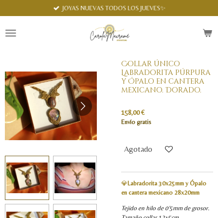
Spanish
JOYAS NUEVAS TODOS LOS JUEVES✨
Ir
al
contenido
principal
Collar único
Labradorita púrpura
y Ópalo en cantera
mexicano. Dorado.
158,00 €
Envío gratis
Agotado
💎
Labradorita 30x25mm y Ópalo
en cantera mexicano 28x20mm
Tejido en hilo de 0'5mm de grosor.
Tamaño collar 12x5cm