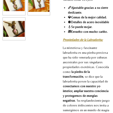
📏Ajustable gracias a su cierre
deslizante.
💎Gemas de la mejor calidad.
🪩Detalles de acero inoxidable
💧Se puede mojar.
🎁Envuelto con mucho cariño.
Propiedades de la Labradorita:
La misteriosa y fascinante
labradorita es una piedra preciosa
que ha sido venerada por culturas
ancestrales por sus singulares
propiedades esotéricas. Conocida
como
la piedra de la
transformación
, se dice que la
labradorita posee la capacidad de
conectarnos con nuestro yo
interior, ampliar nuestra conciencia
y protegernos de energías
negativas
. Su resplandeciente juego
de colores iridiscentes nos invita a
sumergirnos en un mundo de magia