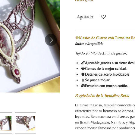
Agotado
💎
Masivo de Cuarzo con Turmalin
único e irrepetible
Tejido en hilo de 1mm de groso
📏Ajustable gracias a su cierre des
💎Gemas de la mejor calidad.
🪩Detalles de acero inoxidable
💧Se puede mojar.
🎁Envuelto con mucho cariño.
Propiedades de la Turmalina Rosa:
La turmalina rosa, también conocida c
caracteriza por su hermoso color rosa.
leyendas. Se encuentra en diversas pa
en Brasil, Madagascar, Namibia, y Afga
especialmente famosos por producir cri