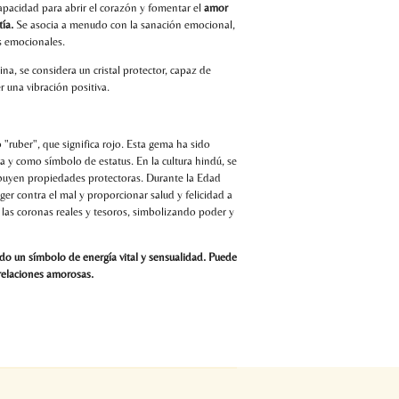
apacidad para abrir el corazón y fomentar el
amor
ía.
Se asocia a menudo con la sanación emocional,
s emocionales.
ina, se considera un cristal protector, capaz de
 una vibración positiva.
"ruber", que significa rojo. Esta gema ha sido
ía y como símbolo de estatus. En la cultura hindú, se
ribuyen propiedades protectoras. Durante la Edad
ger contra el mal y proporcionar salud y felicidad a
 las coronas reales y tesoros, simbolizando poder y
ndo un símbolo de energía vital y sensualidad. Puede
 relaciones amorosas.