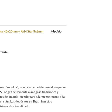
a Rosa 40x20mm y Rubí Star 8x6mm
Modelo
r.
lizante.
omo "rubelita", es una variedad de turmalina que se
 Su origen se remonta a antiguas tradiciones y
rtes del mundo, siendo particularmente reconocida
nistán. Los depósitos en Brasil han sido
stales de alta calidad.