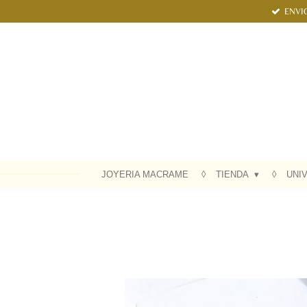
ENVI
Ir
al
contenido
principal
JOYERIA MACRAME
TIENDA
UNI