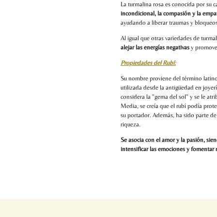
La turmalina rosa es conocida por su c
incondicional,
la compasión y la empat
ayudando a liberar traumas y bloqueo
Al igual que otras variedades de turmal
alejar las energías negativas
y promover
Propiedades del Rubí:
Su nombre proviene del término latino 
utilizada desde la antigüedad en joyer
considera la "gema del sol" y se le at
Media, se creía que el rubí podía prote
su portador. Además, ha sido parte de
riqueza.
Se asocia con el amor y la pasión, sie
intensificar las emociones y fomentar