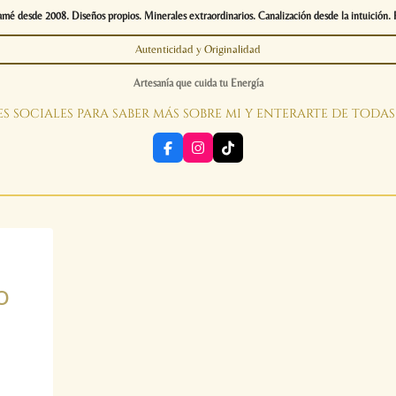
é desde 2008. Diseños propios. Minerales extraordinarios. Canalización desde la intuición. 
Autenticidad y Originalidad
Artesanía que cuida tu Energía
s sociales para saber más sobre mi y enterarte de toda
F
I
T
a
n
i
c
s
k
e
t
T
b
a
o
o
g
k
o
r
k
a
m
o