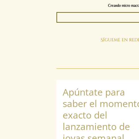
Creando micro macram
Sígueme en rede
Apúntate para
saber el moment
exacto del
lanzamiento de
joyas semanal.