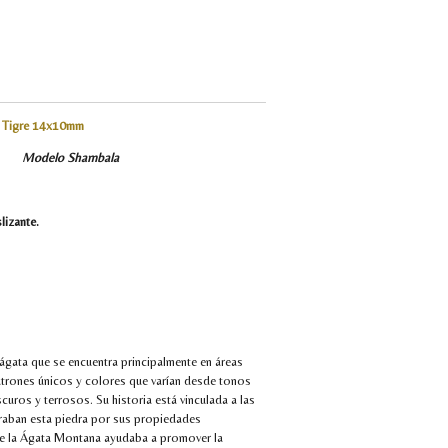
e Tigre 14x10mm
rino
Modelo Shambala
slizante.
ágata que se encuentra principalmente en áreas
trones únicos y colores que varían desde tonos
uros y terrosos. Su historia está vinculada a las
oraban esta piedra por sus propiedades
que la Ágata Montana ayudaba a promover la