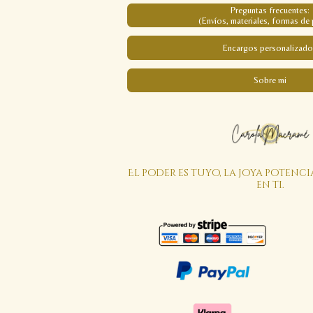
Preguntas frecuentes:
(Envíos, materiales, formas de 
Encargos personalizado
Sobre mi
El poder es tuyo, la joya potenci
en ti.