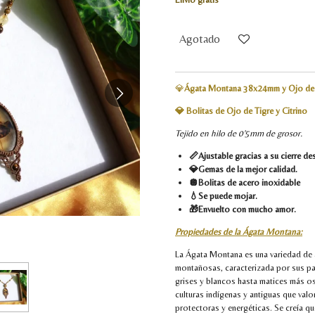
Agotado
💎
Ágata Montana 38x24mm y Ojo d
💎 Bolitas de Ojo de Tigre y Cit
Tejido en hilo de 0'5mm de grosor.
📏Ajustable gracias a su cierre de
💎Gemas de la mejor calidad.
🪩Bolitas de acero inoxidable
💧Se puede mojar.
🎁Envuelto con mucho amor.
Propiedades de la Ágata Montana:
La Ágata Montana es una variedad de 
montañosas, caracterizada por sus pa
grises y blancos hasta matices más osc
culturas indígenas y antiguas que val
protectoras y energéticas. Se creía 