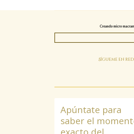
Creando micro macramé 
Sígueme en red
Apúntate para
saber el moment
exacto del