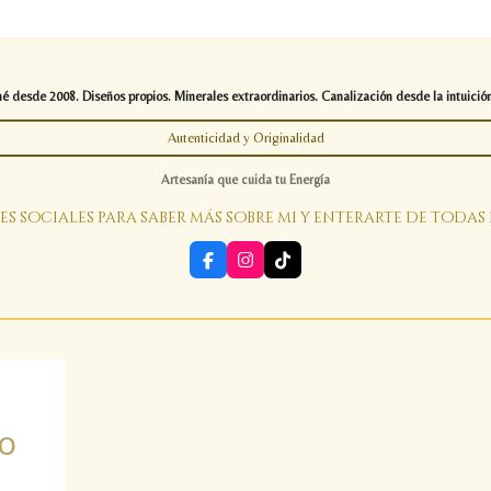
desde 2008. Diseños propios. Minerales extraordinarios. Canalización desde la intuición
Autenticidad y Originalidad
Artesanía que cuida tu Energía
es sociales para saber más sobre mi y enterarte de todas
F
I
T
a
n
i
c
s
k
e
t
T
b
a
o
o
g
k
o
r
k
a
m
o