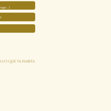
pago...)
s
a lo que ya habita