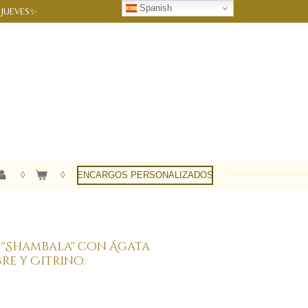
Spanish
 JUEVES✨
ENCARGOS PERSONALIZADOS
'Shambala'' con Ágata
re y Citrino.