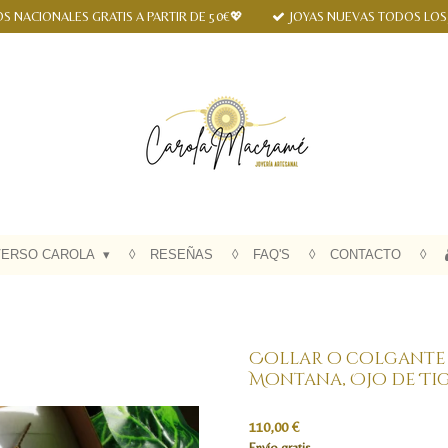
S NACIONALES GRATIS A PARTIR DE 50€💖
JOYAS NUEVAS TODOS LOS
VERSO CAROLA
RESEÑAS
FAQ'S
CONTACTO
Collar o colgante '
Montana, Ojo de Tig
110,00 €
Envío gratis