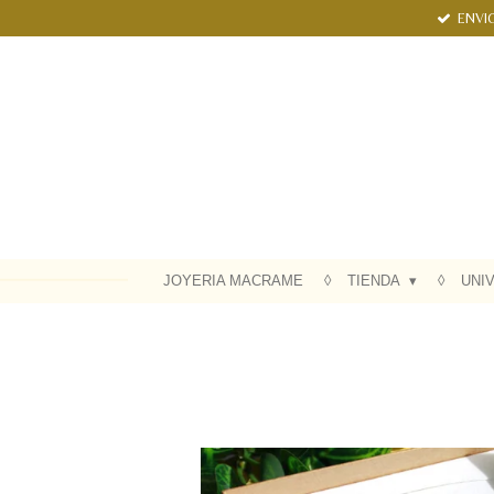
ENVIO
Ir
al
contenido
principal
JOYERIA MACRAME
TIENDA
UNI