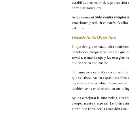
estabilidad emocional, la protección 
tierra y la naturaleza.
Actúa como
escudo contra energías n
emociones y reducir el estrés. Facilita
entorno.
Propiedades del Ojo de Tigre:
El ojo de tigre es una piedra semipr
beneficios energéticos. Se cree que e
envidia, el mal de ojo y las energías n
confianza en uno mismo.
Su formación natural se da a partir de
que se cristalizan en capas para form
tigre, de ahí su nombre. Se encuentra 
también se ha encontrado en otros lu
Ayuda a mejorar la autoestima, atraer l
cuerpo, mente y espíritu. También esti
como que fortalece la conexión con la s