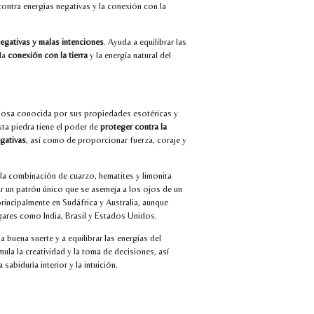
contra energías negativas y la conexión con la
egativas y malas intenciones
. Ayuda a equilibrar las
 la
conexión con la tierra
y la energía natural del
eciosa conocida por sus propiedades esotéricas y
sta piedra tiene el poder de
proteger contra la
egativas
, así como de proporcionar fuerza, coraje y
 la combinación de cuarzo, hematites y limonita
ar un patrón único que se asemeja a los ojos de un
principalmente en Sudáfrica y Australia, aunque
gares como India, Brasil y Estados Unidos.
a buena suerte y a equilibrar las energías del
mula la creatividad y la toma de decisiones, así
abiduría interior y la intuición.