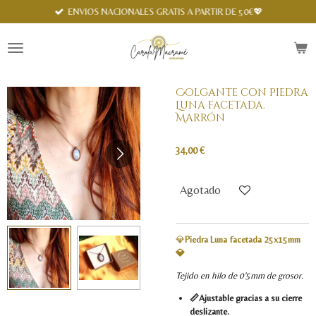
Spanish
ENVIOS NACIONALES GRATIS A PARTIR DE 50€💖
Ir
al
contenido
principal
Colgante con Piedra
Luna facetada.
Marrón
34,00 €
Agotado
💎
Piedra Luna facetada 25x15mm
💎
Tejido en hilo de 0'5mm de grosor.
📏Ajustable gracias a su cierre
deslizante.