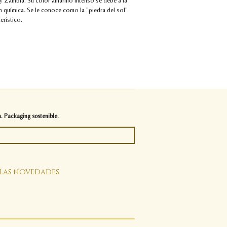
y Zambia. Su color amarillo intenso se debe a la
 química. Se le conoce como la "piedra del sol"
erístico.
. Packaging sostenible.
 las novedades.