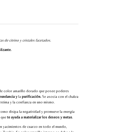
s de citrino y cristales facetados.
slizante.
a de color amarillo dorado que posee poderes
bundancia y
la
purificación.
Se asocia con el chakra
oestima y la confianza en uno mismo.
í como disipa la negatividad y promueve la energía
n que
te ayuda a materializar los deseos y metas
.
 en yacimientos de cuarzo en todo el mundo,