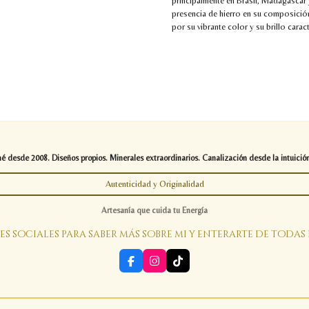
principalmente en Brasil, Madagascar 
presencia de hierro en su composición
por su vibrante color y su brillo caract
desde 2008. Diseños propios. Minerales extraordinarios. Canalización desde la intuición
Autenticidad y Originalidad
Artesanía que cuida tu Energía
es sociales para saber más sobre mi y enterarte de todas
F
I
T
a
n
i
c
s
k
e
t
T
b
a
o