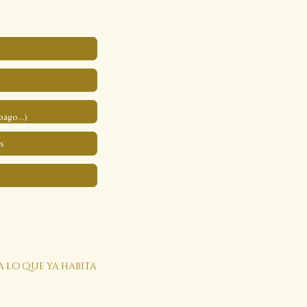
pago...)
s
a lo que ya habita