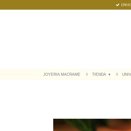
ENVIO
Ir
al
contenido
principal
JOYERIA MACRAME
TIENDA
UNI