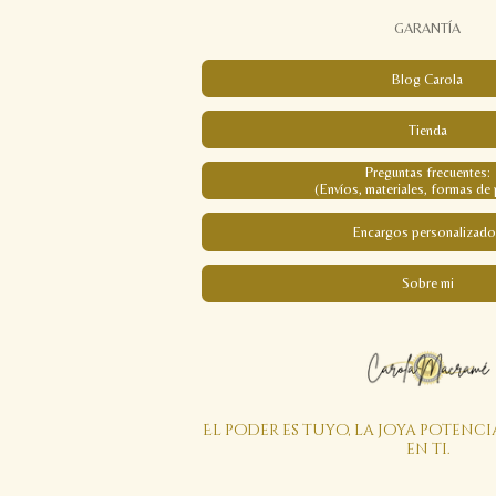
GARANTÍA
Blog Carola
Tienda
Preguntas frecuentes:
(Envíos, materiales, formas de 
Encargos personalizado
Sobre mi
El poder es tuyo, la joya potenci
en ti.