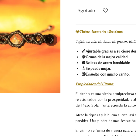
Agotado
💎Citrino facetado 18x10mm
Tejido en hilo de 1mm de grosor. Bolita
📏Ajustable gracias a su cierre de
💎Gemas de la mejor calidad.
🪩Bolitas de acero inoxidable
💧Se puede mojar.
🎁Envuelto con mucho cariño.
Propiedades del Citrino:
El citrino es una piedra semiprecios
relacionados con la
prosperidad,
la
a
del Plexo Solar, fortaleciendo la aut
Atrae la riqueza y la buena suerte, as
positiva. Una piedra de manifestació
El citrino se forma de manera natural