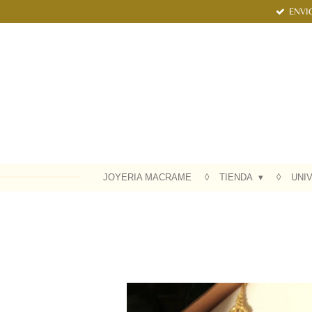
ENVI
Ir
al
contenido
principal
JOYERIA MACRAME
TIENDA
UNI