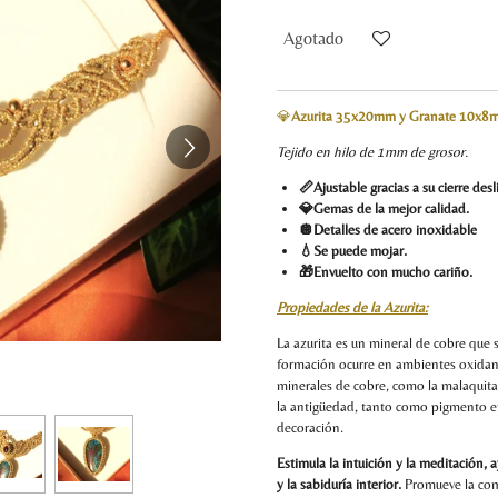
Agotado
💎
Azurita 35x20mm y Granate 10x8
Tejido en hilo de 1mm de grosor.
📏Ajustable gracias a su cierre des
💎Gemas de la mejor calidad.
🪩Detalles de acero inoxidable
💧Se puede mojar.
🎁Envuelto con mucho cariño.
Propiedades de la Azurita:
La azurita es un mineral de cobre que 
formación ocurre en ambientes oxidan
minerales de cobre, como la malaquita.
la antigüedad, tanto como pigmento en
decoración.
Estimula la intuición y la meditación,
y la sabiduría interior.
Promueve la comun