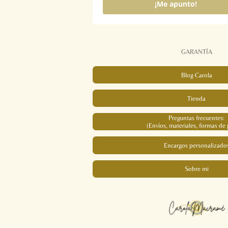
¡Me apunto!
GARANTÍA
Blog Carola
Tienda
Preguntas frecuentes:
(Envíos, materiales, formas de 
Encargos personalizado
Sobre mi