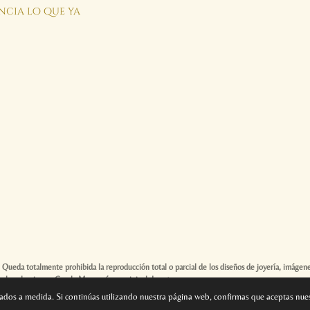
encia lo que ya
ueda totalmente prohibida la reproducción total o parcial de los diseños de joyería, imágene
vuelve al universo Carola Macramé, es original de esta marca.
ñados a medida. Si continúas utilizando nuestra página web, confirmas que aceptas nue