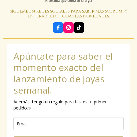
Artesanía que cuida tu Energía
Sígueme en redes sociales para saber más sobre mi y
enterarte de todas las novedades.
F
I
T
a
n
i
c
s
k
e
t
T
b
a
o
Apúntate para saber el
o
g
k
o
r
k
a
momento exacto del
m
lanzamiento de joyas
semanal.
Además, tengo un regalo para ti si es tu primer
pedido.✨