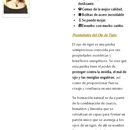
deslizante.
💎Gemas de la mejor calidad.
🪩Bolitas de acero inoxidable
💧Se puede mojar.
🎁Envuelto con mucho cariño.
Propiedades del Ojo de Tigre:
El ojo de tigre es una piedra
semipreciosa conocida por sus
propiedades esotéricas y
beneficios energéticos. Se cree que
esta piedra tiene el poder de
proteger contra la envidia, el mal de
ojo y las energías negativas
, así
como de proporcionar fuerza,
coraje y confianza en uno mismo.
Su formación natural se da a partir
de la combinación de cuarzo,
hematites y limonita que se
cristalizan en capas para formar un
patrón único que se asemeja a los
ojos de un tigre, de ahí su nombre.