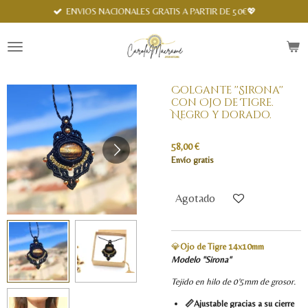
Spanish
ENVIOS NACIONALES GRATIS A PARTIR DE 50€💖
Ir
al
contenido
principal
Colgante ''Sirona''
con Ojo de Tigre.
Negro y dorado.
58,00 €
Envío gratis
Agotado
💎
Ojo de Tigre 14x10mm
Modelo ''Sirona''
Tejido en hilo de 0'5mm de grosor.
📏Ajustable gracias a su cierre