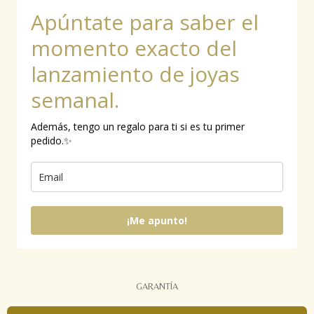
b
a
o
Apúntate para saber el
o
g
k
o
r
k
a
momento exacto del
m
lanzamiento de joyas
semanal.
Además, tengo un regalo para ti si es tu primer
pedido.✨
¡Me apunto!
GARANTÍA