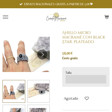
Spanish
ENVIOS NACIONALES GRATIS A PARTIR DE 50€💖
Ir
al
contenido
principal
Anillo micro
macramé con Black
Star. Plateado.
56,00 €
Envío gratis
Talla
Agotado