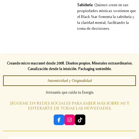
Sabiduría
: Quienes creen en sus
propiedades místicas sostienen que
el Black Star fomenta la sabiduría y
la claridad mental, facilitando la
toma de decisiones.
Creando micro macramé desde 2008. Diseños propios. Minerales extraordinarios.
Canalización desde la intuición. Packaging sostenible.
Autenticidad y Originalidad
Artesanía que cuida tu Energía
Sígueme en redes sociales para saber más sobre mi y
enterarte de todas las novedades.
F
I
T
a
n
i
c
s
k
e
t
T