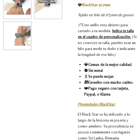
💎
BlackStar 9x7mm
Tejido en hilo de 0'5mm de grosor.
📏Este anillo esta abierto para
cerrarlo a tu medida.
Indica tu talla
en el cuadro de personalización.
(Si
no conoces tu talla, puedes usar un
hilo para medir tu dedo e indicarme
la longitud de ese hilo)
💎Gemas de la mejor calidad.
🪩Sin metal
💧Se puede mojar.
🎁Envuelto con mucho cariño.
❤️Pago seguro con tarjeta,
Paypal, o Klarna
Propiedades BlackStar:
El Black Star se ha utilizado a lo
largo de la historia en joyería y
como amuleto. Su procedencia se
asocia comúnmente con lugares
como Sri Lanka, Birmania