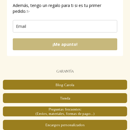
Además, tengo un regalo para ti si es tu primer
pedido.✨
¡Me apunto!
GARANTÍA
Blog Carola
Tienda
Preguntas frecuentes:
(Envíos, materiales, formas de pago...)
Encargos personalizados