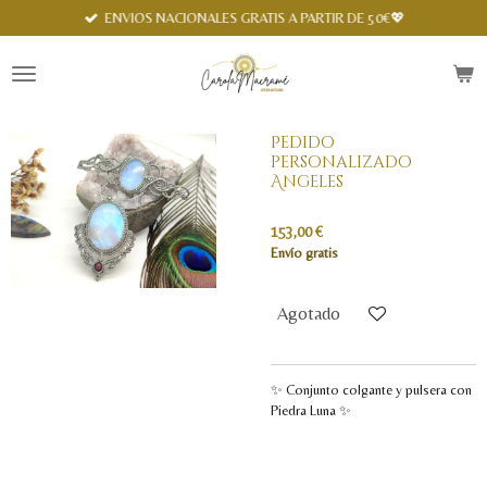
Spanish
ENVIOS NACIONALES GRATIS A PARTIR DE 50€💖
Ir
al
contenido
principal
Pedido
personalizado
Angeles
153,00 €
Envío gratis
Agotado
✨ Conjunto colgante y pulsera con
Piedra Luna ✨