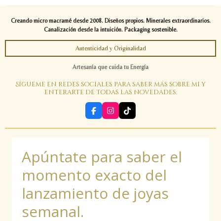
Creando micro macramé desde 2008. Diseños propios. Minerales extraordinarios.
Canalización desde la intuición. Packaging sostenible.
Autenticidad y Originalidad
Artesanía que cuida tu Energía
Sígueme en redes sociales para saber más sobre mi y
enterarte de todas las novedades.
F
I
T
a
n
i
c
s
k
e
t
T
b
a
o
Apúntate para saber el
o
g
k
o
r
k
a
momento exacto del
m
lanzamiento de joyas
semanal.