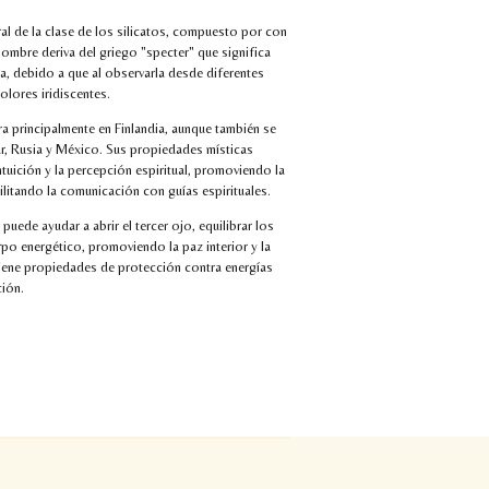
ral de la clase de los silicatos, compuesto por con
nombre deriva del griego "specter" que significa
ra, debido a que al observarla desde diferentes
olores iridiscentes.
ra principalmente en Finlandia, aunque también se
, Rusia y México. Sus propiedades místicas
ntuición y la percepción espiritual, promoviendo la
litando la comunicación con guías espirituales.
puede ayudar a abrir el tercer ojo, equilibrar los
rpo energético, promoviendo la paz interior y la
tiene propiedades de protección contra energías
ción.