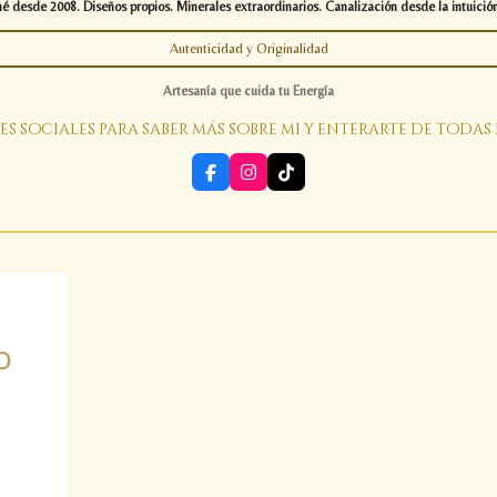
desde 2008. Diseños propios. Minerales extraordinarios. Canalización desde la intuición
Autenticidad y Originalidad
Artesanía que cuida tu Energía
es sociales para saber más sobre mi y enterarte de todas
F
I
T
a
n
i
c
s
k
e
t
T
b
a
o
o
g
k
o
r
k
a
m
o