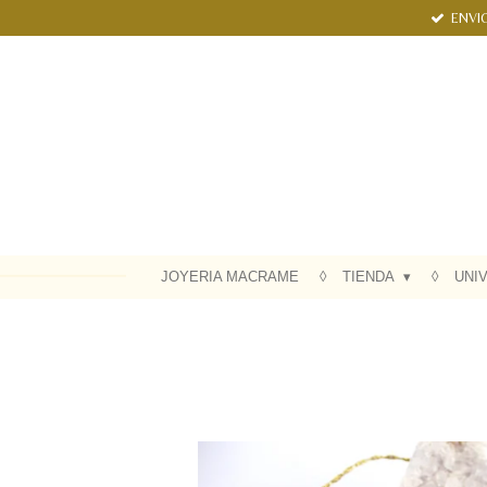
ENVIO
Ir
al
contenido
principal
JOYERIA MACRAME
TIENDA
UNI