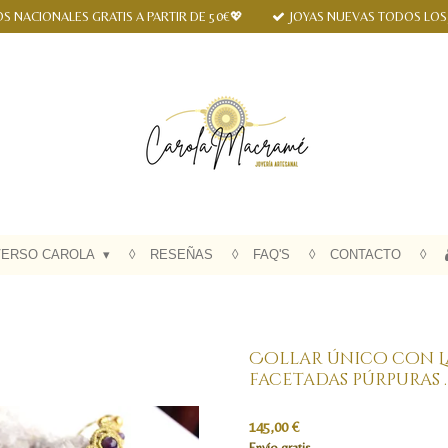
S NACIONALES GRATIS A PARTIR DE 50€💖
JOYAS NUEVAS TODOS LOS
VERSO CAROLA
RESEÑAS
FAQ'S
CONTACTO
Collar único con L
facetadas púrpuras 
145,00 €
Envío gratis