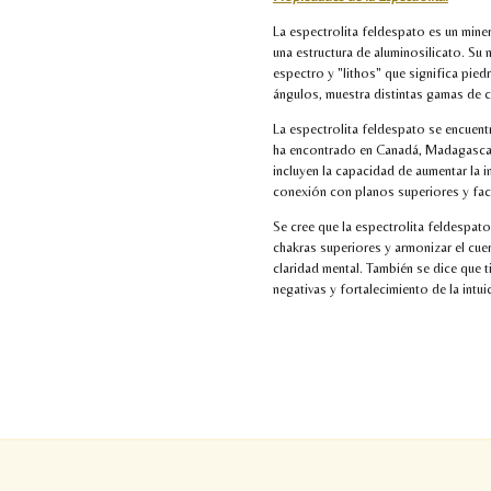
La espectrolita feldespato es un mine
una estructura de aluminosilicato. Su 
espectro y "lithos" que significa pied
ángulos, muestra distintas gamas de c
La espectrolita feldespato se encuent
ha encontrado en Canadá, Madagascar
incluyen la capacidad de aumentar la i
conexión con planos superiores y faci
Se cree que la espectrolita feldespato 
chakras superiores y armonizar el cue
claridad mental. También se dice que 
negativas y fortalecimiento de la intui