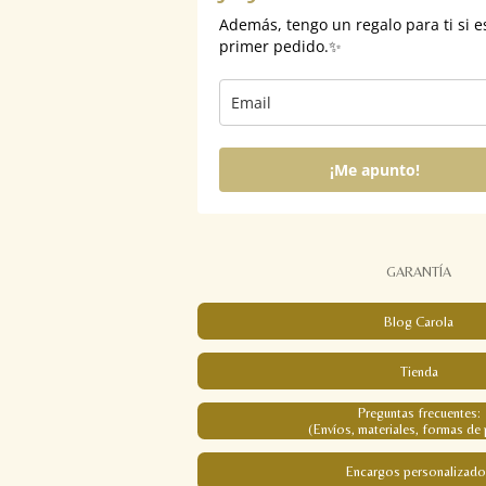
Además, tengo un regalo para ti si e
primer pedido.✨
¡Me apunto!
GARANTÍA
Blog Carola
Tienda
Preguntas frecuentes:
(Envíos, materiales, formas de 
Encargos personalizado