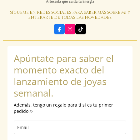
Artesanía que cuida tu Energía
l
l
Sígueme en redes sociales para saber más sobre mi y
enterarte de todas las novedades.
s
c
F
I
T
r
a
n
i
e
c
s
k
e
t
T
e
b
a
o
n
Apúntate para saber el
o
g
k
o
r
k
a
momento exacto del
m
lanzamiento de joyas
semanal.
Además, tengo un regalo para ti si es tu primer
pedido.✨