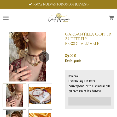
Spanish
JOYAS NUEVAS TODOS LOS JUEVES✨
Ir
al
contenido
principal
Gargantilla Copper
Butterfly
personalizable
89,00 €
Envío gratis
Mineral
Escribe aquí la letra
correspondiente al mineral que
quieres (mira las fotos)