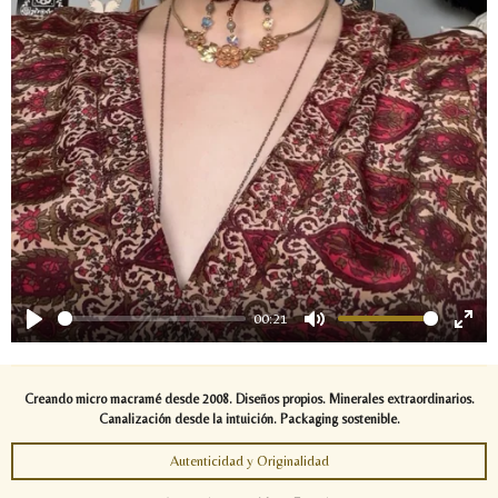
y
00:21
P
M
E
l
u
n
a
t
t
Creando micro macramé desde 2008. Diseños propios. Minerales extraordinarios.
y
e
e
Canalización desde la intuición. Packaging sostenible.
r
Autenticidad y Originalidad
f
u