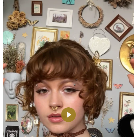
P
l
a