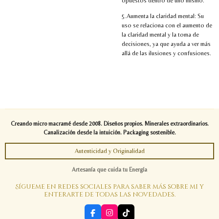
opuestos dentro de uno mismo.
5.Aumenta la claridad mental: Su
uso se relaciona con el aumento de
la claridad mental y la toma de
decisiones, ya que ayuda a ver más
allá de las ilusiones y confusiones.
Creando micro macramé desde 2008. Diseños propios. Minerales extraordinarios.
Canalización desde la intuición. Packaging sostenible.
Autenticidad y Originalidad
Artesanía que cuida tu Energía
Sígueme en redes sociales para saber más sobre mi y
enterarte de todas las novedades.
F
I
T