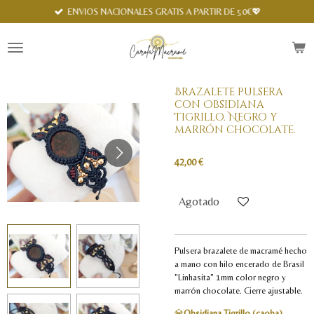
Spanish
ENVIOS NACIONALES GRATIS A PARTIR DE 50€💖
Ir
al
contenido
principal
Brazalete pulsera
con Obsidiana
Tigrillo. Negro y
marrón chocolate.
42,00 €
Agotado
Pulsera brazalete de macramé hecho
a mano con hilo encerado de Brasil
"Linhasita" 1mm color negro y
marrón chocolate. Cierre ajustable.
💎
Obsidiana Tigrillo (caoba)