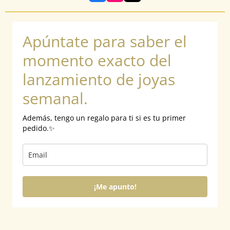
a
n
i
c
s
k
e
t
T
b
a
o
Apúntate para saber el
o
g
k
o
r
k
a
momento exacto del
m
lanzamiento de joyas
semanal.
Además, tengo un regalo para ti si es tu primer
pedido.✨
¡Me apunto!