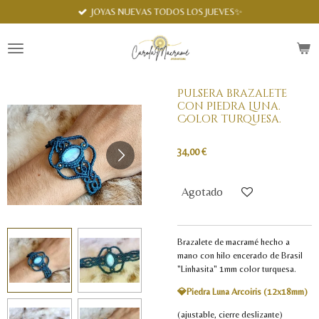
Spanish
JOYAS NUEVAS TODOS LOS JUEVES✨
Ir
al
contenido
principal
Pulsera brazalete
con Piedra Luna.
Color turquesa.
34,00 €
Agotado
Brazalete de macramé hecho a
mano con hilo encerado de Brasil
"Linhasita" 1mm color turquesa.
💎Piedra Luna Arcoiris (12x18mm)
(ajustable, cierre deslizante)