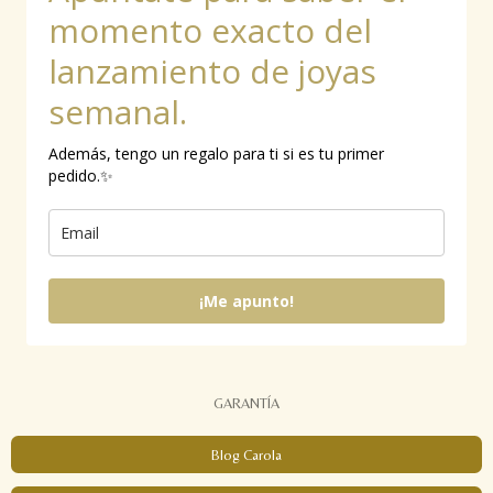
k
a
momento exacto del
m
lanzamiento de joyas
semanal.
Además, tengo un regalo para ti si es tu primer
pedido.✨
¡Me apunto!
GARANTÍA
Blog Carola