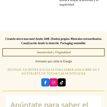
negatividad.
Creando micro macramé desde 2008. Diseños propios. Minerales extraordinarios.
Canalización desde la intuición. Packaging sostenible.
Autenticidad y Originalidad
Artesanía que cuida tu Energía
Sígueme en redes sociales para saber más sobre mi y
enterarte de todas las novedades.
F
I
T
a
n
i
c
s
k
e
t
T
b
a
o
Apúntate para saber el
o
g
k
o
r