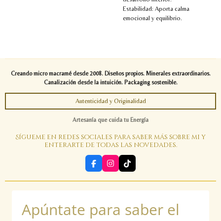
Estabilidad: Aporta calma
emocional y equilibrio.
Creando micro macramé desde 2008. Diseños propios. Minerales extraordinarios.
Canalización desde la intuición. Packaging sostenible.
Autenticidad y Originalidad
Artesanía que cuida tu Energía
Sígueme en redes sociales para saber más sobre mi y
enterarte de todas las novedades.
F
I
T
a
n
i
c
s
k
e
t
T
b
a
o
Apúntate para saber el
o
g
k
o
r
k
a