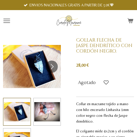
Spanish
ENVIOS NACIONALES GRATIS A PARTIR DE 50€💖
Ir
al
contenido
principal
Collar flecha de
jaspe dendrítico con
cordón negro.
28,00 €
Agotado
Collar en macrame tejido a mano
con hilo encerado Linhasita 1mm
color negro con flecha de Jaspe
dendrítico.
El colgante mide 4x2cm y el cordón
es ajustable gracias a su cierre