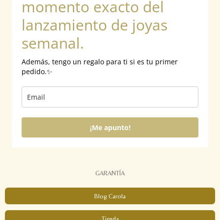
momento exacto del
m
lanzamiento de joyas
semanal.
Además, tengo un regalo para ti si es tu primer
pedido.✨
¡Me apunto!
GARANTÍA
Blog Carola
Tienda