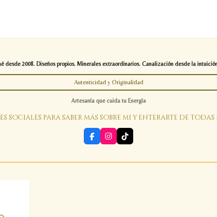
desde 2008. Diseños propios. Minerales extraordinarios. Canalización desde la intuición
Autenticidad y Originalidad
Artesanía que cuida tu Energía
es sociales para saber más sobre mi y enterarte de todas
F
I
T
a
n
i
c
s
k
e
t
T
b
a
o
o
g
k
o
r
k
a
m
o