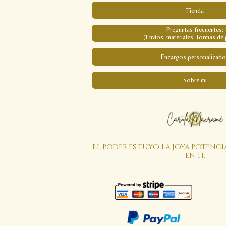
Tienda
Preguntas frecuentes:
(Envíos, materiales, formas de 
Encargos personalizado
Sobre mi
El poder es tuyo, la joya potenci
en ti.