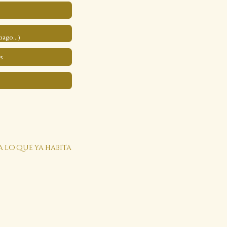
pago...)
s
a lo que ya habita