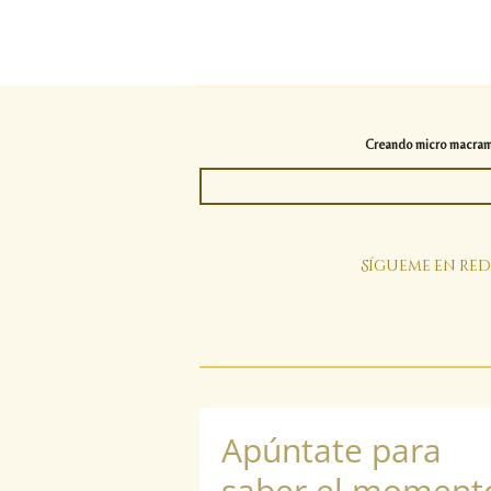
Creando micro macramé 
Sígueme en red
Apúntate para
saber el moment