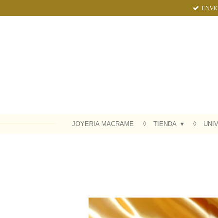
ENVIO
Ir
al
contenido
principal
JOYERIA MACRAME
TIENDA
UNI