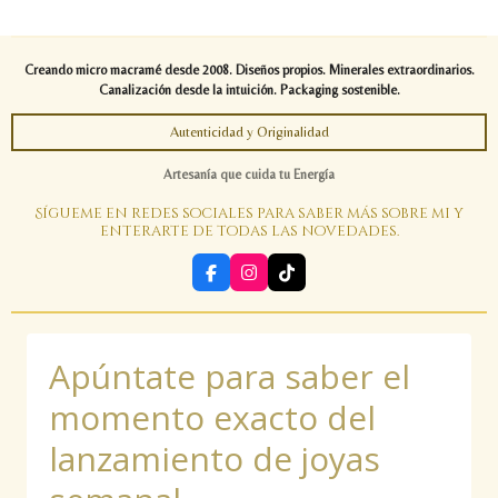
Creando micro macramé desde 2008. Diseños propios. Minerales extraordinarios.
Canalización desde la intuición. Packaging sostenible.
Autenticidad y Originalidad
Artesanía que cuida tu Energía
Sígueme en redes sociales para saber más sobre mi y
enterarte de todas las novedades.
F
I
T
a
n
i
c
s
k
e
t
T
b
a
o
Apúntate para saber el
o
g
k
o
r
k
a
momento exacto del
m
lanzamiento de joyas