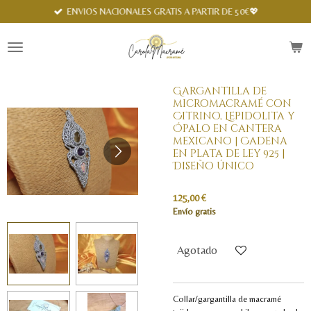
Spanish
ENVIOS NACIONALES GRATIS A PARTIR DE 50€💖
Ir
al
contenido
principal
Gargantilla de
micromacramé con
Citrino, Lepidolita y
Ópalo en cantera
mexicano | Cadena
en plata de ley 925 |
Diseño único
125,00 €
Envío gratis
Agotado
Collar/gargantilla de macramé