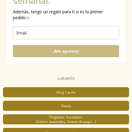
semanal.
Además, tengo un regalo para ti si es tu primer
pedido.✨
¡Me apunto!
GARANTÍA
Blog Carola
Tienda
Preguntas frecuentes:
(Envíos, materiales, formas de pago...)