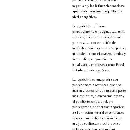
protector contra las energías
negativas y las influencias nocivas,
aportando armonía y equilibrio a
nivel energético.
La lepidolita se forma
principalmente en pegmatitas, unas
rocas ígneas que se caracterizan
por su alta concentración de
minerales. Suele encontrarse junto a
minerales como el cuarzo, la mica y
la turmalina, en yacimientos
localizados en países como Brasil,
Estados Unidos y Rusia.
La lepidolita es una piedra con
propiedades esotéricas que nos
invitan a conectar con nuestra parte
más espiritual, a encontrar la paz y
el equilibrio emocional, y a
protegernos de energías negativas.
Su formación natural en ambientes
ricos en minerales la convierte en
una joya valiosa no solo por su
belleza, sino también por su