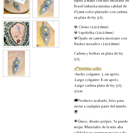
tejido a mano con hilo encerado de
Brasil Linhasita máxima calidad de
0'5mm color plateado con cadena
en plata de ley 925.
💎 Citrino (14x10mm)
💎 Lepidolita (14x10mm)
💎Ópalo en cantera mexicano con
flashes morados (14x10mm)
Cadena y bolitas en plata de ley
925.
📏Medidas collar:
-Ancho colgante: 3 cm apróx.
-Largo colgante: 8 cm apróx.
-Largo cadena plata de ley 925:
42cm
🚚Producto acabado, listo para
enviar a cualquier parte del mundo
🌍
🌟Único, diseño própio. Se puede
mojar. Materiales de la más alta
calidad para asegurar una joya de