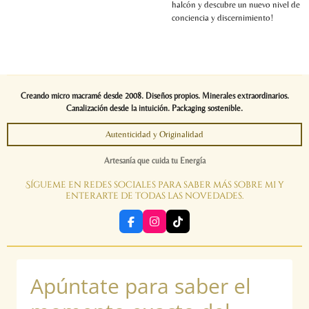
halcón y descubre un nuevo nivel de
conciencia y discernimiento!
Creando micro macramé desde 2008. Diseños propios. Minerales extraordinarios.
Canalización desde la intuición. Packaging sostenible.
Autenticidad y Originalidad
Artesanía que cuida tu Energía
Sígueme en redes sociales para saber más sobre mi y
enterarte de todas las novedades.
F
I
T
a
n
i
c
s
k
e
t
T
b
a
o
Apúntate para saber el
o
g
k
o
r
k
a
m