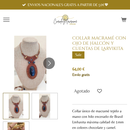
Spanish
ENVIOS NACIONALES GRATIS A PARTIR DE 50€💖
Ir
al
contenido
principal
Collar macramé con
Ojo de Halcón y
cuentas de Larvikita
Sale
64,00 €
Envío gratis
Agotado
Collar único de macramé tejido a
mano con hilo encerado de Brasil
Linhasita máxima calidad de 1mm
en colores chocolate y camel.